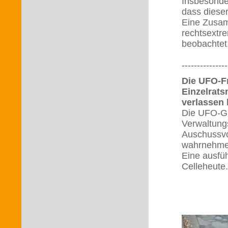
Insbesonde
dass diese
Eine Zusam
rechtsextre
beobachtet,
---------------
Die UFO-Fr
Einzelrats
verlassen 
Die UFO-Gr
Verwaltung
Auschussvo
wahrnehme
Eine ausfüh
Celleheute.