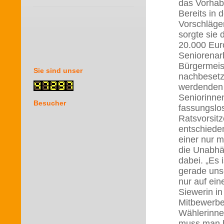
das Vorhab
Bereits in 
Vorschläge
sorgte sie
20.000 Euro
Seniorenar
Bürgermeist
Sie sind unser
nachbesetzt
werdenden 
Seniorinne
Besucher
fassungslos
Ratsvorsitz
entschiede
einer nur 
die Unabhä
dabei. „Es
gerade unse
nur auf ein
Siewerin in
Mitbewerbe
Wählerinnen
muss man h