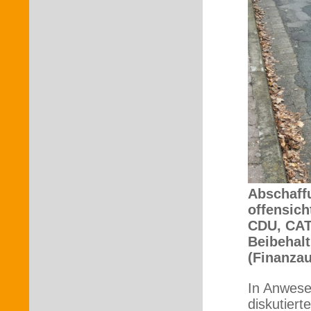
Abschaff
offensich
CDU, CAT
Beibehalt
(Finanza
In Anwese
diskutier