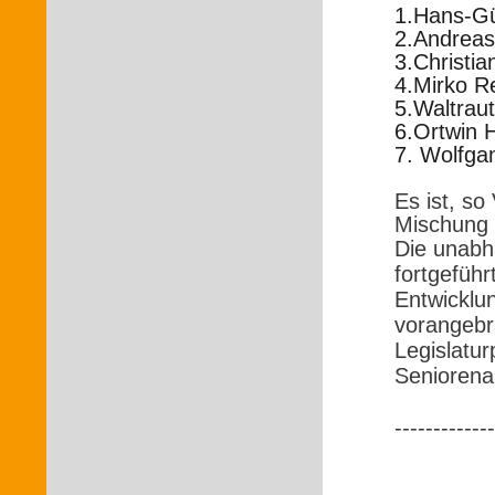
1.Hans-Gü
2.Andreas 
3.Christi
4.Mirko R
5.Waltraut
6.Ortwin 
7. Wolfga
Es ist, so
Mischung 
Die unabh
fortgeführ
Entwicklu
vorangebr
Legislatu
Seniorenar
-------------