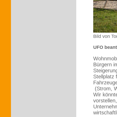
Bild von T
UFO beantr
Wohnmobil
Bürgern i
Steigerung
Stellplatz
Fahrzeuge
(Strom, W
Wir könnt
vorstelle
Unternehme
wirtschaft