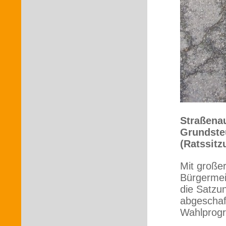
Straßenau
Grundste
(Ratssitz
Mit große
Bürgermei
die Satzu
abgeschaff
Wahlprogr