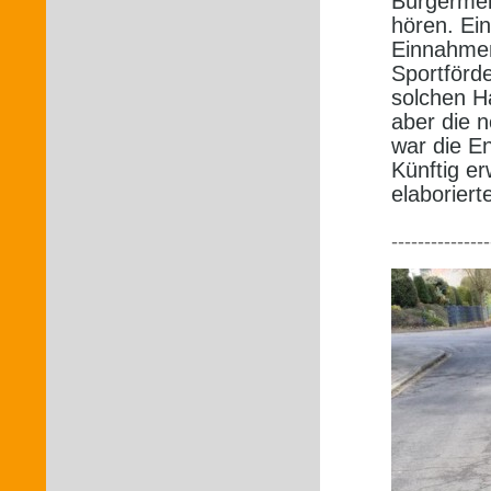
Bürgermei
hören. Ei
Einnahmen
Sportförde
solchen H
aber die n
war die E
Künftig e
elaboriert
---------------