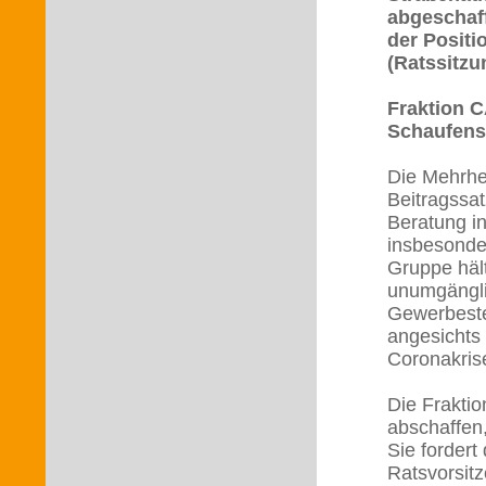
abgeschaff
der Posit
(Ratssitzu
Fraktion 
Schaufenst
Die Mehrhe
Beitragssat
Beratung i
insbesonde
Gruppe häl
unumgängli
Gewerbeste
angesichts 
Coronakrise
Die Frakti
abschaffen
Sie fordert
Ratsvorsit