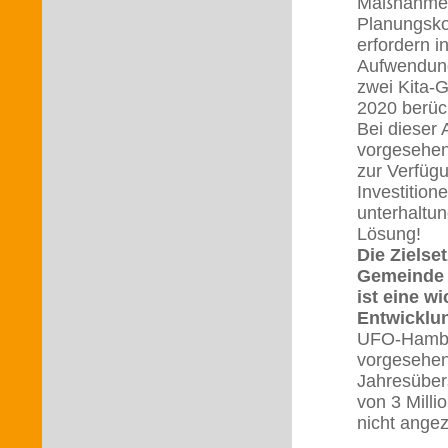
Maßnahmen
Planungsko
erfordern 
Aufwendung
zwei Kita-
2020 be
Bei dieser 
vorgesehen
zur Verfügu
Investition
unterhaltun
Lö
Die Zielse
Gemeinde s
ist eine w
Entwicklu
UFO-Hambüh
vorgesehen
Jahresüber
von 3 Mill
nicht angez