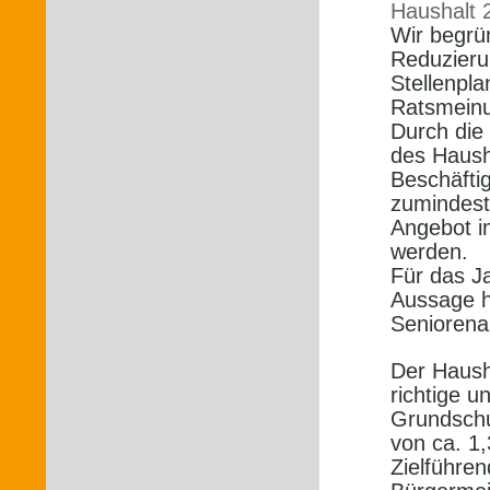
Haushalt 
Wir begrün
Reduzieru
Stellenpl
Ratsmeinu
Durch die
des Hausha
Beschäfti
zumindest
Angebot i
werden.
Für das J
Aussage hi
Seniorenar
Der Haush
richtige u
Grundschu
von ca. 1,
Zielführe