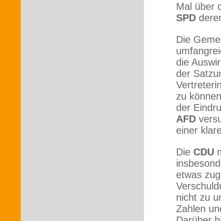
Mal über 
SPD
deren
Die Gemei
umfangrei
die Auswi
der Satzu
Vertreteri
zu können
der Eindr
AFD
versu
einer kla
Die
CDU
m
insbesond
etwas zug
Verschuld
nicht zu 
Zahlen un
Darüber h