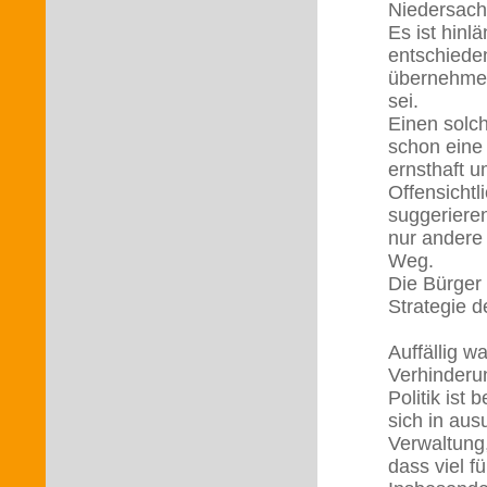
Niedersachs
Es ist hinl
entschiede
übernehmen,
sei.
Einen solch
schon eine 
ernsthaft 
Offensichtl
suggeriere
nur andere
Weg.
Die Bürger 
Strategie 
Auffällig w
Verhinderu
Politik ist
sich in au
Verwaltung,
dass viel 