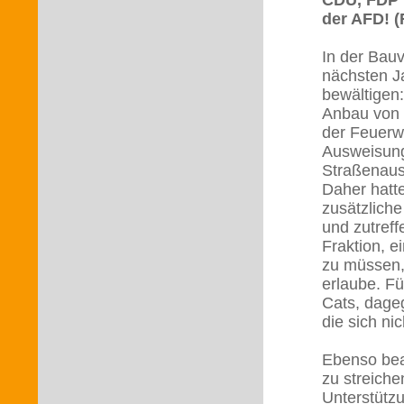
CDU, FDP u
der AFD! (
In der Bau
nächsten J
bewältigen:
Anbau von 
der Feuerw
Ausweisung
Straßenaus
Daher hatte
zusätzliche
und zutref
Fraktion, e
zu müssen, 
erlaube. F
Cats, dage
die sich ni
Ebenso bea
zu streich
Unterstütz