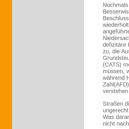
Nochmals 
Besserwis
Beschluss
wiederholt
angeführt
Niedersac
defizitäre
zu, die A
Grundsteu
(CATS) me
müssen, w
während H
Zahl(AFD)
verstehen
Straßen di
ungerecht,
Was daran
nicht nac