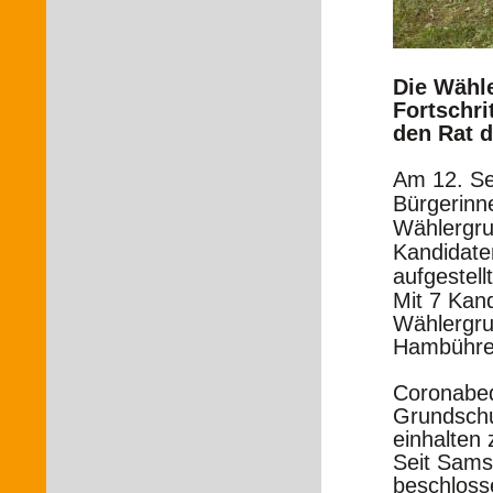
Die Wähl
Fortschri
den Rat 
Am 12. S
Bürgerinn
Wählergr
Kandidaten
aufgestellt
Mit 7 Kand
Wählergru
Hambühre
Coronabed
Grundschu
einhalten
Seit Sams
beschloss