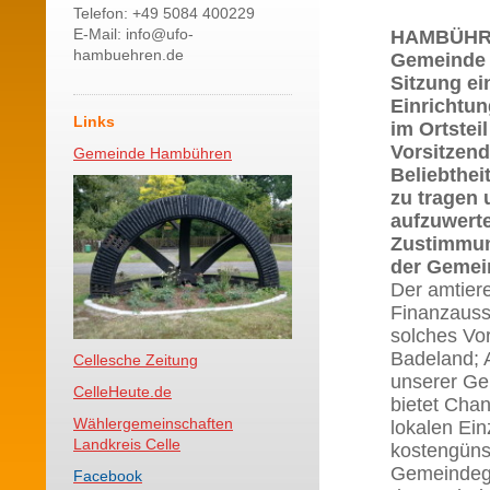
Telefon: +49 5084 400229
E-Mail: info@ufo-
HAMBÜHRE
hambuehren.de
Gemeinde 
Sitzung ei
Einrichtu
Links
im Ortstei
Vorsitzen
Gemeinde Hambühren
Beliebthe
zu tragen 
aufzuwerte
Zustimmun
der Gemei
Der amtier
Finanzauss
solches Vo
Badeland; A
Cellesche Zeitung
unserer Gem
CelleHeute.de
bietet Cha
Wählergemeinschaften
lokalen Ein
Landkreis Celle
kostengüns
Gemeindegeb
Facebook