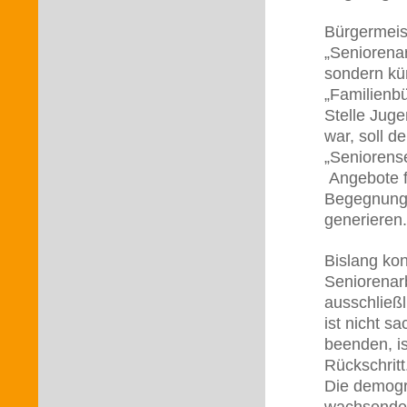
Bürgermeis
„Seniorenar
sondern kün
„Familienbü
Stelle Jug
war, soll d
„Seniorens
Angebote fü
Begegnungsa
generieren.
Bislang kon
Seniorenarb
ausschließl
ist nicht s
beenden, is
Rückschritt
Die demogra
wachsenden