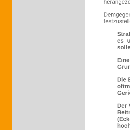
herangezo
Demgegenü
festzustel
Stra
es u
soll
Eine
Grun
Die 
oftm
Geri
Der 
Beit
(Eck
hoch