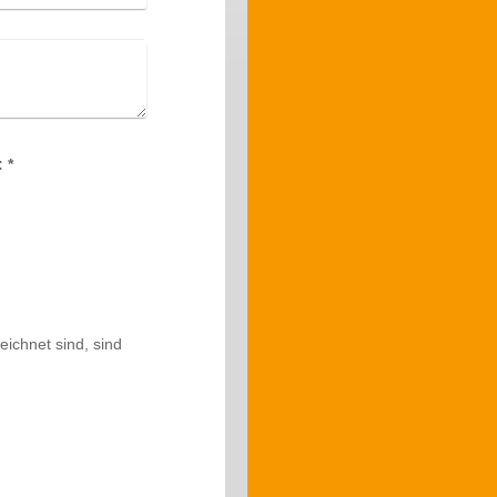
Captcha (Spam-Schutz-Code): *
ichnet sind, sind