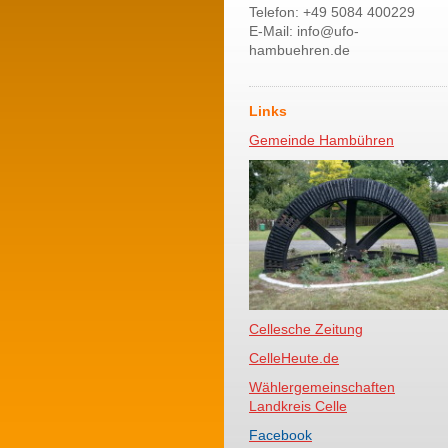
Telefon: +49 5084 400229
E-Mail: info@ufo-
hambuehren.de
Links
Gemeinde Hambühren
Cellesche Zeitung
CelleHeute.de
Wählergemeinschaften
Landkreis Celle
Facebook