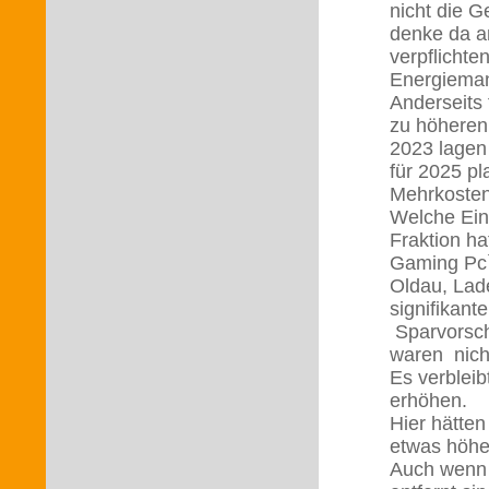
nicht die G
denke da a
verpflichte
Energiema
Anderseits
zu höheren
2023 lagen 
für 2025 pl
Mehrkosten 
Welche Ein
Fraktion h
Gaming Pc`
Oldau, Lad
signifikant
Sparvorsch
waren nich
Es verblei
erhöhen.
Hier hätte
etwas höhe
Auch wenn 