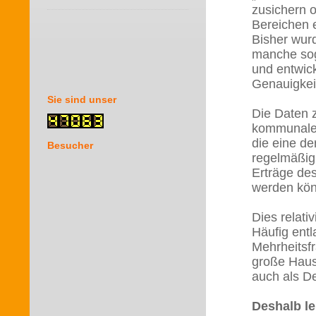
zusichern o
Bereichen e
Bisher wurd
manche soga
und entwick
Genauigkei
Sie sind unser
Die Daten 
kommunalen
die eine de
Besucher
regelmäßig
Erträge de
werden kö
Dies relati
Häufig entl
Mehrheitsfr
große Haush
auch als De
Deshalb l