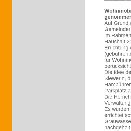
Wohnmobils
genommen 
Auf Grundl
Gemeindera
im Rahmen 
Haushalt 20
Errichtung 
(gebührenp
für Wohnmo
berücksicht
Die Idee d
Siewerin, 
Hambühren 
Parkplatz 
Die Herrich
Verwaltung
Es wurden 
errichtet s
Grauwasser
nachgeholt.