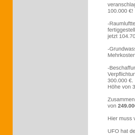
veranschlagt
100.000 €!
-Raumluftt
fertiggeste
jetzt 104.7
-Grundwass
Mehrkosten 
-Beschaffu
Verpflicht
300.000 €.
Höhe von 3
Zusammenge
von
249.00
Hier muss 
UFO hat de