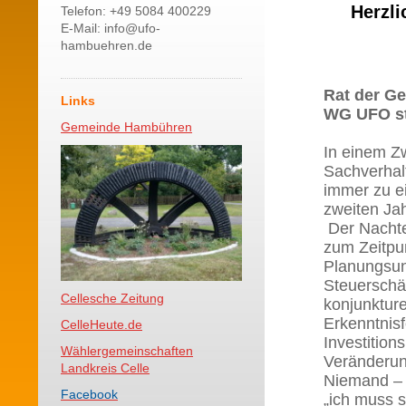
Herzl
Telefon: +49 5084 400229
E-Mail: info@ufo-
hambuehren.de
Rat der G
Links
WG UFO st
Gemeinde Hambühren
In einem Z
Sachverhalt
immer zu e
zweiten Jah
Der Nachtei
zum Zeitpun
Planungsuns
Steuerschä
Cellesche Zeitung
konjunkture
Erkenntnisf
CelleHeute.de
Investitio
Wählergemeinschaften
Veränderun
Landkreis Celle
Niemand – a
Facebook
„ich muss 